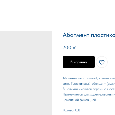
Абатмент пластико
700
₽
В корзину
Абатмент пластиковый, совмести
винт. Пластиковый абатмент (выж
В наличии имеются версии с шест
Применяется для моделирования и
цементной фиксацией.
Размер: 0.01 г