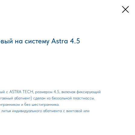
вый на систему Astra 4.5
мый с ASTRA TECH, размером 4.5, включая фиксирующий
игаемый абатмент) сделан из беззольной пластмассы.
игранником и без шестигранника.
 литья индивидуального абатмента с винтовой или