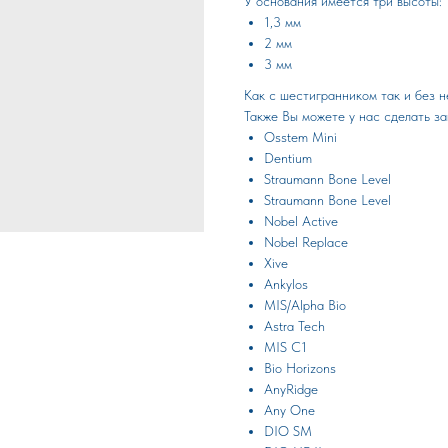
У основания имеется три высоты:
1,3 мм
2 мм
3 мм
Как с шестигранником так и без н
Также Вы можете у нас сделать за
Osstem Mini
Dentium
Straumann Bone Level
Straumann Bone Level
Nobel Active
Nobel Replace
Xive
Ankylos
MIS/Alpha Bio
Astra Tech
MIS C1
Bio Horizons
АnyRidge
Any One
DIO SM