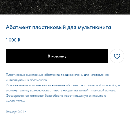
Абатмент пластиковый для мультиюнита
1 000
₽
В корзину
Пластиковые выжигаемые абатменты предназначены для изготовления
индивидуальных абатментов.
Использование пластиковых выжигаемых абатментов с титановой основой дает
зубному технику возможность отливать модели на точной титановой основе.
Фрезерованная титановая база обеспечивает надежную фиксацию с
имплантатом.
Размер: 0.01 г