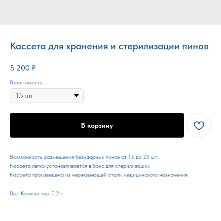
Кассета для хранения и стерилизации пинов
5 200
₽
Вместимость
В корзину
Возможность размещения безударных пинов от 15 до 25 шт.
Кассета легко устанавливается в бокс для стерилизации.
Кассета произведена из нержавеющей стали медицинского назначения.
Вес Количество: 0.2 г