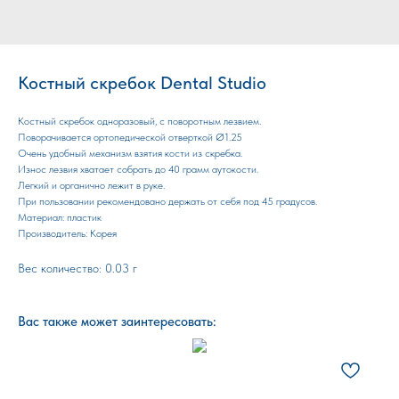
Костный скребок Dental Studio
Костный скребок одноразовый, с поворотным лезвием.
Поворачивается ортопедической отверткой Ø1.25
Очень удобный механизм взятия кости из скребка.
Износ лезвия хватает собрать до 40 грамм аутокости.
Легкий и органично лежит в руке.
При пользовании рекомендовано держать от себя под 45 градусов.
Материал: пластик
Производитель: Корея
Вес количество: 0.03 г
Вас также может заинтересовать: