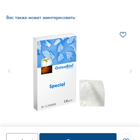
Вас также может заинтересовать:
5
Special OsteoBiol® 30х30 мм.
Срок резорбции: до 40 дней